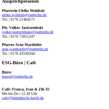
Ansprechpersonen
Pfarrerin Ulrike Wohlrab
ulrike.wohlrab@esgberlin.de
Tel. | 0176 21464171
Pfr. Volker Jastrzembski
volker.jastrzembski@esgberlin.de
Tel. | 0176 72851247
Pfarrer Arne Warthöfer
arne.warthoefer@esgberlin.de
Tel. | 0176 43530344
ESG-Büro | Café
Büro:
buero@esgberlin.de
Café: Franca, Ivan & Zih-Yi
Mo bis Do | 12-18 Uhr
cafe@himmlische-hoefe.de