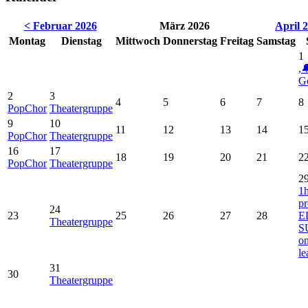
< Februar 2026
März 2026
April 
Montag
Dienstag
Mittwoch
Donnerstag
Freitag
Samstag
1
,
Go
2
3
4
5
6
7
8
PopChor
Theatergruppe
9
10
11
12
13
14
1
PopChor
Theatergruppe
16
17
18
19
20
21
2
PopChor
Theatergruppe
2
1h
pr
24
23
25
26
27
28
E
Theatergruppe
S
o
le
31
30
Theatergruppe