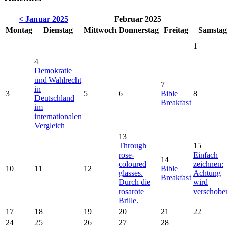
< Januar 2025
Februar 2025
Montag
Dienstag
Mittwoch
Donnerstag
Freitag
Samstag
1
4
Demokratie
und Wahlrecht
7
in
3
5
6
Bible
8
Deutschland
Breakfast
im
internationalen
Vergleich
13
Through
15
rose-
Einfach
14
coloured
zeichnen:
10
11
12
Bible
glasses.
Achtung
Breakfast
Durch die
wird
rosarote
verschobe
Brille.
17
18
19
20
21
22
24
25
26
27
28