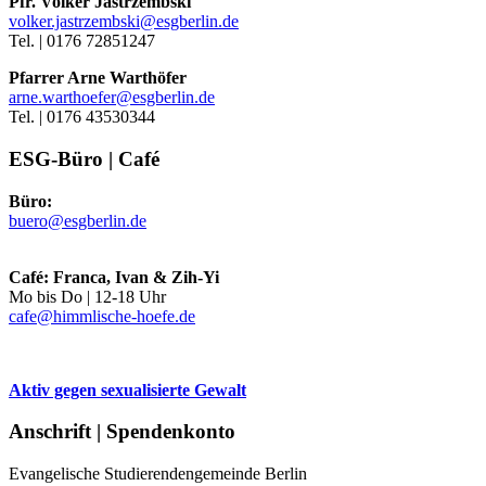
Pfr. Volker Jastrzembski
volker.jastrzembski@esgberlin.de
Tel. | 0176 72851247
Pfarrer Arne Warthöfer
arne.warthoefer@esgberlin.de
Tel. | 0176 43530344
ESG-Büro | Café
Büro:
buero@esgberlin.de
Café: Franca, Ivan & Zih-Yi
Mo bis Do | 12-18 Uhr
cafe@himmlische-hoefe.de
Aktiv gegen sexualisierte Gewalt
Anschrift | Spendenkonto
Evangelische Studierendengemeinde Berlin