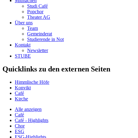
Mitmachen
Studi Café
Popchor
Theater AG
Über uns
Team
Gemeinderat
Studierende in Not
Kontakt
Newsletter
STUBE
Quicklinks zu den externen Seiten
Himmlische Höfe
Konvikt
Café
Kirche
Alle anzeigen
Café
Café - Highlights
Chor
ESG
ESG-Highlights