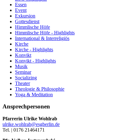
Essen
Event
Exkursion
Gottesdienst
Himmlische Höfe
Himmlische Höfe - Highlights
International & Interreligiös
Kirche
Kirche - Highlights
Konvikt
Konvikt - Highlights
Musik
Seminar
Socializing
Theater
Theologie & Philosophie
Yoga & Meditation
Ansprechpersonen
Pfarrerin Ulrike Wohlrab
ulrike.wohlrab@esgberlin.de
Tel. | 0176 21464171