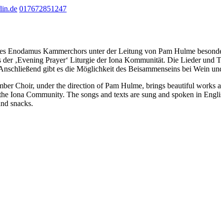
lin.de
017672851247
g des Enodamus Kammerchors unter der Leitung von Pam Hulme besonde
s der ‚Evening Prayer‘ Liturgie der Iona Kommunität. Die Lieder und
. Anschließend gibt es die Möglichkeit des Beisammenseins bei Wein un
ber Choir, under the direction of Pam Hulme, brings beautiful works 
 the Iona Community. The songs and texts are sung and spoken in Englis
and snacks.