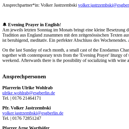
Ansprechpartner*in:
Volker Jastrzembski
volker.jastrzembski@esgber
🔔
Evening Prayer in English
!
Am jeweils letzten Sonntag im Monats bringt eine kleine Besetzun
Tradition aus England zusammen mit den zeitgenössischen Texten au
ist beruhigend, meditativ. Ein perfekter Abschluss des Wochenendes
On the last Sunday of each month, a small cast of the Enodamus Cham
together with contemporary texts from the 'Evening Prayer' liturgy of
weekend. Afterwards there is the possibility of socializing with wine 
Ansprechpersonen
Pfarrerin Ulrike Wohlrab
ulrike.wohlrab@esgberlin.de
Tel. | 0176 21464171
Pfr. Volker Jastrzembski
volker.jastrzembski@esgberlin.de
Tel. | 0176 72851247
Pfarrer Arne Warthöfer