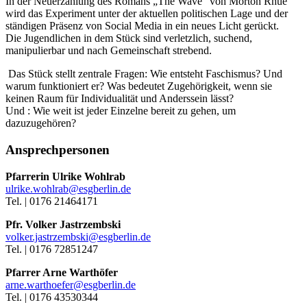
In der Neuerzählung des Romans „The Wave“ von Morton Rhue
wird das Experiment unter der aktuellen politischen Lage und der
ständigen Präsenz von Social Media in ein neues Licht gerückt.
Die Jugendlichen in dem Stück sind verletzlich, suchend,
manipulierbar und nach Gemeinschaft strebend.
Das Stück stellt zentrale Fragen: Wie entsteht Faschismus? Und
warum funktioniert er? Was bedeutet Zugehörigkeit, wenn sie
keinen Raum für Individualität und Anderssein lässt?
Und : Wie weit ist jeder Einzelne bereit zu gehen, um
dazuzugehören?
Ansprechpersonen
Pfarrerin Ulrike Wohlrab
ulrike.wohlrab@esgberlin.de
Tel. | 0176 21464171
Pfr. Volker Jastrzembski
volker.jastrzembski@esgberlin.de
Tel. | 0176 72851247
Pfarrer Arne Warthöfer
arne.warthoefer@esgberlin.de
Tel. | 0176 43530344