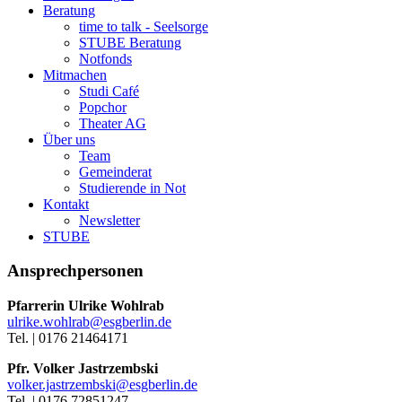
Beratung
time to talk - Seelsorge
STUBE Beratung
Notfonds
Mitmachen
Studi Café
Popchor
Theater AG
Über uns
Team
Gemeinderat
Studierende in Not
Kontakt
Newsletter
STUBE
Ansprechpersonen
Pfarrerin Ulrike Wohlrab
ulrike.wohlrab@esgberlin.de
Tel. | 0176 21464171
Pfr. Volker Jastrzembski
volker.jastrzembski@esgberlin.de
Tel. | 0176 72851247