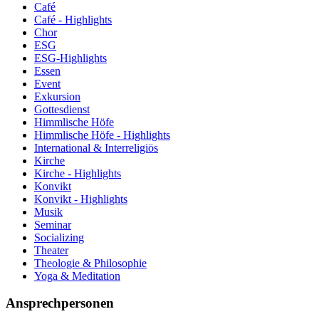
Café
Café - Highlights
Chor
ESG
ESG-Highlights
Essen
Event
Exkursion
Gottesdienst
Himmlische Höfe
Himmlische Höfe - Highlights
International & Interreligiös
Kirche
Kirche - Highlights
Konvikt
Konvikt - Highlights
Musik
Seminar
Socializing
Theater
Theologie & Philosophie
Yoga & Meditation
Ansprechpersonen