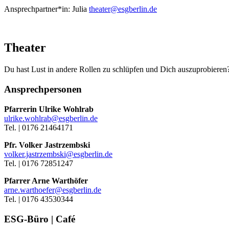
Ansprechpartner*in:
Julia
theater@esgberlin.de
Theater
Du hast Lust in andere Rollen zu schlüpfen und Dich auszuprobiere
Ansprechpersonen
Pfarrerin Ulrike Wohlrab
ulrike.wohlrab@esgberlin.de
Tel. | 0176 21464171
Pfr. Volker Jastrzembski
volker.jastrzembski@esgberlin.de
Tel. | 0176 72851247
Pfarrer Arne Warthöfer
arne.warthoefer@esgberlin.de
Tel. | 0176 43530344
ESG-Büro | Café