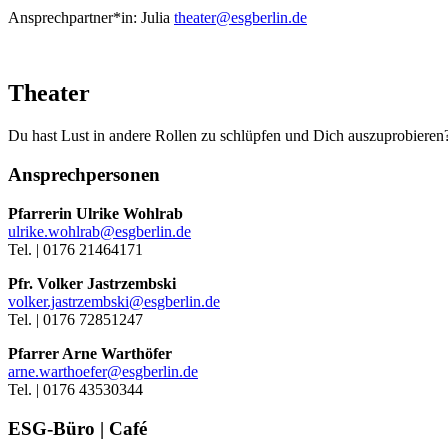
Ansprechpartner*in:
Julia
theater@esgberlin.de
Theater
Du hast Lust in andere Rollen zu schlüpfen und Dich auszuprobiere
Ansprechpersonen
Pfarrerin Ulrike Wohlrab
ulrike.wohlrab@esgberlin.de
Tel. | 0176 21464171
Pfr. Volker Jastrzembski
volker.jastrzembski@esgberlin.de
Tel. | 0176 72851247
Pfarrer Arne Warthöfer
arne.warthoefer@esgberlin.de
Tel. | 0176 43530344
ESG-Büro | Café