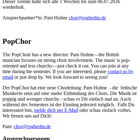
Dieser Termin hatte sich alle 1 Wochen bis zum 06.07.2026
wiederholt.
Ansprechpartner*in:
Pam Hulme
chor@esgberlin.de
PopChor
The PopChoir has a new director: Pam Hulme—the British
musician focuses on strong choir involvement. The music is pop-
oriented and less churchy—just check it out. You can join at any
time during the semester. If you are interested, please
contact us by
email
or just drop by. We look forward to seeing you!
Der PopChor hat eine neue Chorleitung: Pam Hulme - die britische
Musikerin setzt auf eine starke Einbindung des Chors. Die Musik ist
poppig und weniger churchy - schau es Dir einfach mal an. Auch
während des Semesters ist der Einstieg jederzeit möglich. Falls Du
interessiert bist,
melde dich per E-Mail
oder schau einfach vorbei.
Wir freuen uns auf Dich!
Pam:
chor@esgberlin.de
Ansprechpersonen