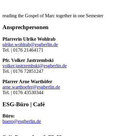
reading the Gospel of Marc together in one Semester
Ansprechpersonen
Pfarrerin Ulrike Wohlrab
ulrike.wohlrab@esgberlin.de
Tel. | 0176 21464171
Pfr. Volker Jastrzembski
volker.jastrzembski@esgberlin.de
Tel. | 0176 72851247
Pfarrer Arne Warthöfer
arne.warthoefer@esgberlin.de
Tel. | 0176 43530344
ESG-Büro | Café
Büro:
buero@esgberlin.de