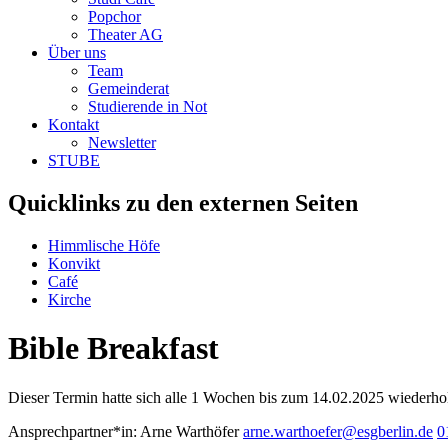
Popchor
Theater AG
Über uns
Team
Gemeinderat
Studierende in Not
Kontakt
Newsletter
STUBE
Quicklinks zu den externen Seiten
Himmlische Höfe
Konvikt
Café
Kirche
Bible Breakfast
Dieser Termin hatte sich alle 1 Wochen bis zum 14.02.2025 wiederhol
Ansprechpartner*in:
Arne Warthöfer
arne.warthoefer@esgberlin.de
0